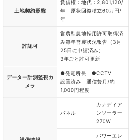
賃借権：地代：2,801,120/
土地契約形態
年 原状回復積立60万円/
年
営農型農地転用許可取得済
み毎年営農状況報告（3月
許認可
25日に申請済み）
3年ごと許可更新
●発電所長 ●CCTV
データー計測監視カ
設置済み 通信費月/約
メラ
1,000円程度
カナディア
パネル
ンソーラー
270W
パワーエレ
設備情報